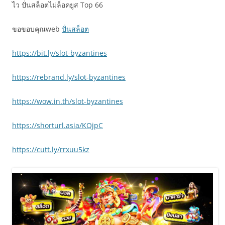
ไว ปั่นสล็อตไม่ล็อคยูส Top 66
ขอขอบคุณweb
ปั่นสล็อต
https://bit.ly/slot-byzantines
https://rebrand.ly/slot-byzantines
https://wow.in.th/slot-byzantines
https://shorturl.asia/KQjpC
https://cutt.ly/rrxuu5kz