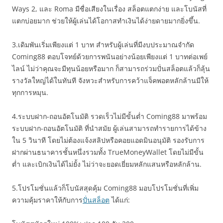
Ways 2, และ Roma มีชื่อเสียงในเรื่อง สล็อตแตกง่าย และโบนัสที่
แตกบ่อยมาก ช่วยให้ผู้เล่นได้โอกาสทำเงินได้ง่ายดายมากยิ่งขึ้น.
3.เดิมพันเริ่มเพียงแต่ 1 บาท สำหรับผู้เล่นที่มีงบประมาณจำกัด
Coming88 ตอบโจทย์ด้วยการพนันอย่างน้อยเพียงแต่ 1 บาทต่อเพย์
ไลน์ ไม่ว่าคุณจะมีทุนน้อยหรือมาก ก็สามารถร่วมปั่นสล็อตแล้วก็ลุ้น
รางวัลใหญ่ได้ในทันที จังหวะสำหรับการคว้าแจ็คพอตหลักล้านมีให้
ทุกการหมุน.
4.ระบบฝาก-ถอนอัตโนมัติ รวดเร็วไม่มีขั้นต่ำ Coming88 มาพร้อม
ระบบฝาก-ถอนอัตโนมัติ ที่นำสมัย ผู้เล่นสามารถทำรายการได้ข้าง
ใน 5 วินาที โดยไม่ต้องแจ้งสลิปหรือคอยแอดมินอนุมัติ รองรับการ
ฝากผ่านธนาคารชั้นหนึ่งรวมทั้ง TrueMoneyWallet โดยไม่มีขั้น
ต่ำ และเบิกเงินได้ไม่ยั้ง ไม่ว่าจะยอดเยี่ยมหลักแสนหรือหลักล้าน.
5.โปรโมชั่นแล้วก็โบนัสสุดคุ้ม Coming88 มอบโปรโมชั่นที่เพิ่ม
ความคุ้มราคาให้กับการ
ปั่นสล็อต
ได้แก่: