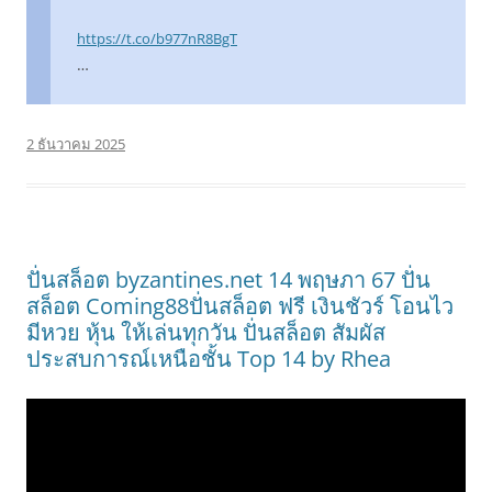
https://t.co/b977nR8BgT
…
2 ธันวาคม 2025
ปั่นสล็อต byzantines.net 14 พฤษภา 67 ปั่น
สล็อต Coming88ปั่นสล็อต ฟรี เงินชัวร์ โอนไว
มีหวย หุ้น ให้เล่นทุกวัน ปั่นสล็อต สัมผัส
ประสบการณ์เหนือชั้น Top 14 by Rhea