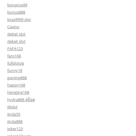
bonanza99
bonus888
brazil999 slot
Casino
debet slot
debet slot
FAFA123
faro168
fullslotpg
funny18
gaojing888
happy168
hengjing168
hydra888 สล็อต
Jilislot
Jinda55
jinda888
Joker123