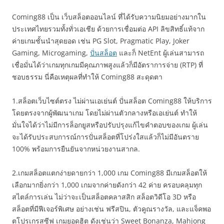
Coming88 เป็น เว็บสล็อตออนไลน์ ที่ได้รับความนิยมอย่างมากใน
ประเทศไทยรวมทั้งทั่วเอเชีย ด้วยการเชื่อมต่อ API ลิขสิทธิ์แท้จาก
ค่ายเกมชั้นนำสุดยอด เช่น PG Slot, Pragmatic Play, Joker
Gaming, Microgaming,
ปั่นสล็อต
และก็ NetEnt ผู้เล่นสามารถ
เชื่อมั่นได้ว่าเกมทุกเกมมีคุณภาพสูงแล้วก็มีอัตราการจ่าย (RTP) ที่
ชอบธรรม นี่คือเหตุผลที่ทำให้ Coming88 สะดุดตา
1.สล็อตเว็บไซต์ตรง ไม่ผ่านเอเย่นต์ ปั่นสล็อต Coming88 ให้บริการ
โดยตรงจากผู้พัฒนาเกม โดยไม่ผ่านตัวกลางหรือเอเย่นต์ ทำให้
มั่นใจได้ว่าไม่มีการล็อกยูสหรือปรับปรุงแก้ไขคำตอบของเกม ผู้เล่น
จะได้รับประสบการณ์การปั่นสล็อตที่โปร่งใสแล้วก็ไม่มีอันตราย
100% พร้อมการยืนยันจากหน่วยงานสากล.
2.เกมสล็อตแตกง่ายดายกว่า 1,000 เกม Coming88 มีเกมสล็อตให้
เลือกมากยิ่งกว่า 1,000 เกมจากค่ายดังกว่า 42 ค่าย ครอบคลุมทุก
สไตล์การเล่น ไม่ว่าจะเป็นสล็อตคลาสสิก สล็อตวิดีโอ 3D หรือ
สล็อตที่มีฟีเจอร์พิเศษ อย่างเช่น ฟรีสปิน, ตัวคูณรางวัล, และแจ็คพอ
ตโปรเกรสซีฟ เกมยอดฮิต ดังเช่นว่า Sweet Bonanza, Mahjong