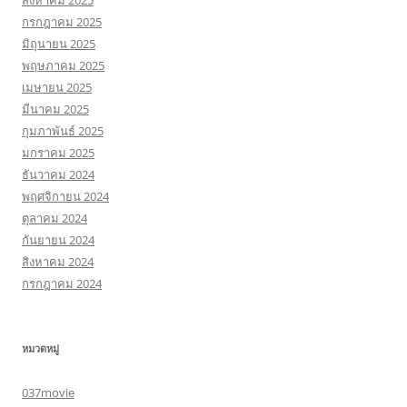
สิงหาคม 2025
กรกฎาคม 2025
มิถุนายน 2025
พฤษภาคม 2025
เมษายน 2025
มีนาคม 2025
กุมภาพันธ์ 2025
มกราคม 2025
ธันวาคม 2024
พฤศจิกายน 2024
ตุลาคม 2024
กันยายน 2024
สิงหาคม 2024
กรกฎาคม 2024
หมวดหมู่
037movie