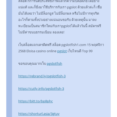
สล็อต ก็การันตีประสิทธิภาพแล้วก็ความปลอดภัยได้อย่าง
แน่แท้ และก็ยิ่งมาใช้บริการกับเรา pgslot ด้วยแล้วล่ะก็ เชื่อ
มั่นได้เลยว่า ไม่มีล็อกยูส ไม่มีล็อกผล หรือไม่มีการทุจริต
อะไรก็ตามทั้งปวงอย่างแน่นอนขอรับ ด้วยเหตุนั้น มาลง
ทะเบียนเป็นสมาชิกใหม่กับเราpgslotได้แล้ววันนี้ สมัครฟรี
ไม่มีค่าขนบธรรมเนียม ลองเลย!
เว็บสล็อตแจกเครดิตฟรี สล็อต pgslotfish1.com 15 พฤศจิกา
2568 Eloisa casino online
pgslot
เว็บไหนดี Top 99
ขอขอบคุณมากเว็บ
pgslotfish
https://rebrand.ly/pgslotfish-3
https://cutly.info/pgslotfish-3
https://bitt.to/bp8phc
https://shorturl.asia/3gtuy