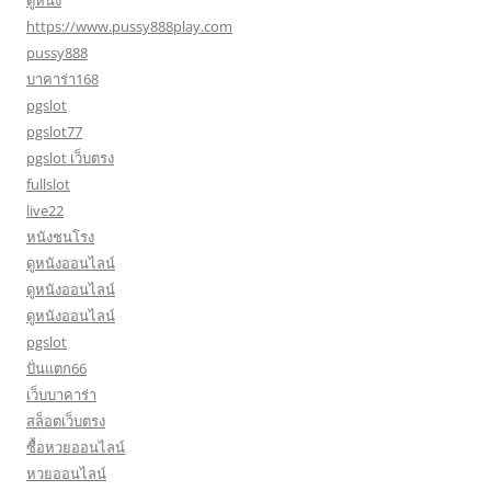
ดูหนัง
https://www.pussy888play.com
pussy888
บาคาร่า168
pgslot
pgslot77
pgslot เว็บตรง
fullslot
live22
หนังชนโรง
ดูหนังออนไลน์
ดูหนังออนไลน์
ดูหนังออนไลน์
pgslot
ปั่นแตก66
เว็บบาคาร่า
สล็อตเว็บตรง
ซื้อหวยออนไลน์
หวยออนไลน์