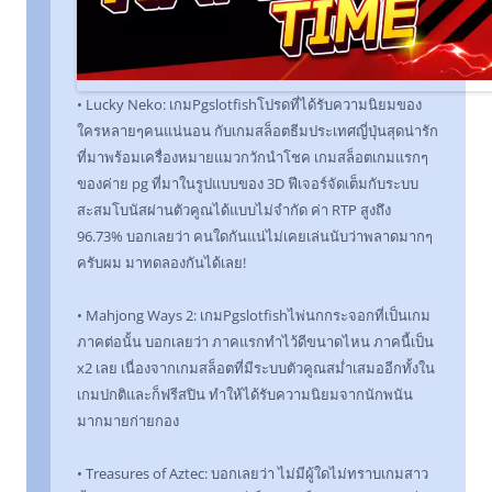
• Lucky Neko: เกมPgslotfishโปรดที่ได้รับความนิยมของ
ใครหลายๆคนแน่นอน กับเกมสล็อตธีมประเทศญี่ปุ่นสุดน่ารัก
ที่มาพร้อมเครื่องหมายแมวกวักนำโชค เกมสล็อตเกมแรกๆ
ของค่าย pg ที่มาในรูปแบบของ 3D ฟีเจอร์จัดเต็มกับระบบ
สะสมโบนัสผ่านตัวคูณได้แบบไม่จำกัด ค่า RTP สูงถึง
96.73% บอกเลยว่า คนใดกันแน่ไม่เคยเล่นนับว่าพลาดมากๆ
ครับผม มาทดลองกันได้เลย!
• Mahjong Ways 2: เกมPgslotfishไพ่นกกระจอกที่เป็นเกม
ภาคต่อนั้น บอกเลยว่า ภาคแรกทำไว้ดีขนาดไหน ภาคนี้เป็น
x2 เลย เนื่องจากเกมสล็อตที่มีระบบตัวคูณสม่ำเสมออีกทั้งใน
เกมปกติและก็ฟรีสปิน ทำให้ได้รับความนิยมจากนักพนัน
มากมายก่ายกอง
• Treasures of Aztec: บอกเลยว่า ไม่มีผู้ใดไม่ทราบเกมสาว