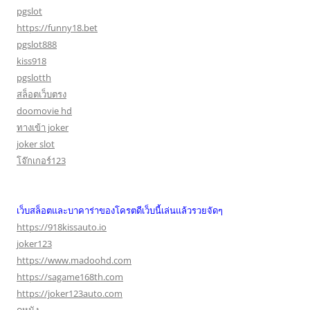
pgslot
https://funny18.bet
pgslot888
kiss918
pgslotth
สล็อตเว็บตรง
doomovie hd
ทางเข้า joker
joker slot
โจ๊กเกอร์123
เว็บสล็อตและบาคาร่าของโครตดีเว็บนี้เล่นแล้วรวยจัดๆ
https://918kissauto.io
joker123
https://www.madoohd.com
https://sagame168th.com
https://joker123auto.com