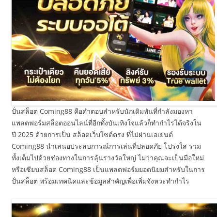
ปั่นสล็อต Coming88 คือคำตอบสำหรับนักเดิมพันที่กำลังมองหา
แพลตฟอร์มสล็อตออนไลน์ที่อีกทั้งบันเทิงใจแล้วก็ทำกำไรได้จริงใน
ปี 2025 ด้วยการเป็น สล็อตเว็บไซต์ตรง ที่ไม่ผ่านเอเย่นต์
Coming88 นำเสนอประสบการณ์การเล่นที่ปลอดภัย โปร่งใส รวม
ทั้งเต็มไปด้วยช่องทางในการลุ้นรางวัลใหญ่ ไม่ว่าคุณจะเป็นมือใหม่
หรือเซียนสล็อต Coming88 เป็นแพลตฟอร์มยอดนิยมสำหรับในการ
ปั่นสล็อต พร้อมเทคนิคและข้อมูลสำคัญเพื่อเพิ่มจังหวะทำกำไร