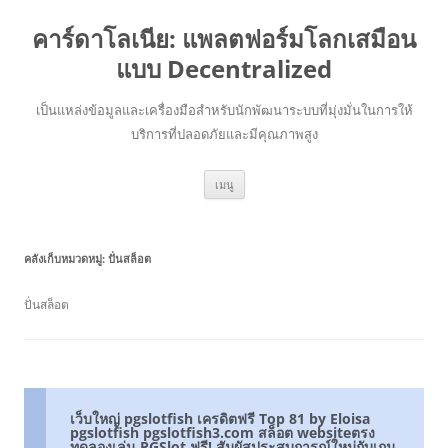
คาร์ดาโลเนีย: แพลตฟอร์มโลกเสมือน
แบบ Decentralized
เป็นแหล่งข้อมูลและเครื่องมือสำหรับนักพัฒนาระบบที่มุ่งมั่นในการให้
บริการที่ปลอดภัยและมีคุณภาพสูง
ข้าม
เมนู
ไป
ยัง
เนื้อหา
คลังเก็บหมวดหมู่:
ปั่นสล็อต
ปั่นสล็อต
เว็บใหญ่ pgslotfish เครดิตฟรี Top 81 by Eloisa
pgslotfish pgslotfish3.com สล็อต websiteตรง
ทดลองเล่น PGSlot ฟรี! สัมผัสประสบการณ์ใหม่กับเกม