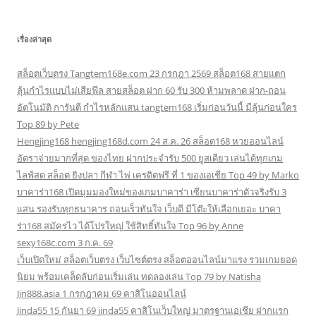
เรื่องล่าสุด
สล็อตเว็บตรง Tangtem168e.com 23 กรกฎา 2569 สล็อต168 สายแตก
ลุ้นกำไรแบบไม่เสียฟีล สายสล็อต ฝาก 60 รับ 300 ห้ามพลาด ฝาก-ถอน
อัตโนมัติ การันตี กำไรหลักแสน tangtem168 เริ่มก่อนวันนี้ มีลุ้นก่อนใคร
Top 89 by Pete
Hengjing168 hengjing168d.com 24 ส.ค. 26 สล็อต168 หวยออนไลน์
อัตราจ่ายมากที่สุด ของไทย ฝากประจำรับ 500 ยูสเดียว เล่นได้ทุกเกม
ไลฟ์สด สล็อต ยิงปลา กีฬา ไพ่ เครดิตฟรี ที่ 1 ของเอเชีย Top 49 by Marko
บาคาร่า168 เปิดมุมมองใหม่ของเกมบาคาร่า เซียนบาคาร่าตัวจริงรับ 3
แสน รองรับทุกธนาคาร ถอนเร็วทันใจ เว็บดี มีโต๊ะให้เลือกเยอะ บาคา
ร่า168 สมัครไว ได้โปรใหญ่ ใช้สิทธิ์ทันใจ Top 96 by Anne
sexy168c.com 3 ก.ค. 69
เว็บเปิดใหม่ สล็อตเว็บตรง เว็บไซต์ตรง สล็อตออนไลน์มาแรง รวมเกมยอด
นิยม พร้อมเคล็ดลับก่อนเริ่มเล่น ทดลองเล่น Top 79 by Natisha
Jin888.asia 1 กรกฎาคม 69 คาสิโนออนไลน์
Jinda55 15 กันยา 69 jinda55 คาสิโนเว็บใหญ่ มาตรฐานเอเชีย ฝากแรก