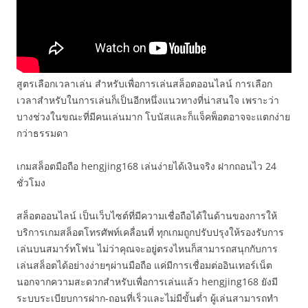
สูตรเลือกเวลาเล่น สำหรับเพื่อการเล่นสล็อตออนไลน์ การเลือก
เวลาสำหรับในการเล่นก็เป็นอีกหนึ่งแนวทางที่น่าสนใจ เพราะว่า
บางช่วงในขณะที่มีคนเล่นมาก โบนัสและก็แจ็คพ็อตอาจจะแตกง่าย
กว่าธรรมดา
เกมสล็อตมือถือ hengjing168 เล่นง่ายได้เงินจริง ฝากถอนไว 24
ชั่วโมง
สล็อตออนไลน์ เป็นเว็บไซต์ที่มีความเชื่อถือได้ในด้านของการให้
บริการเกมสล็อตโทรศัพท์เคลื่อนที่ ทุกเกมถูกปรับปรุงให้รองรับการ
เล่นบนสมาร์ทโฟน ไม่ว่าคุณจะอยู่ตรงไหนก็สามารถสนุกกับการ
เล่นสล็อตได้อย่างง่ายๆผ่านมือถือ แค่มีการเชื่อมต่ออินเทอร์เน็ต
นอกจากความสะดวกสำหรับเพื่อการเล่นแล้ว hengjing168 ยังมี
ระบบระเบียบการฝาก-ถอนที่เร็วและไม่มีขั้นต่ำ ผู้เล่นสามารถทำ