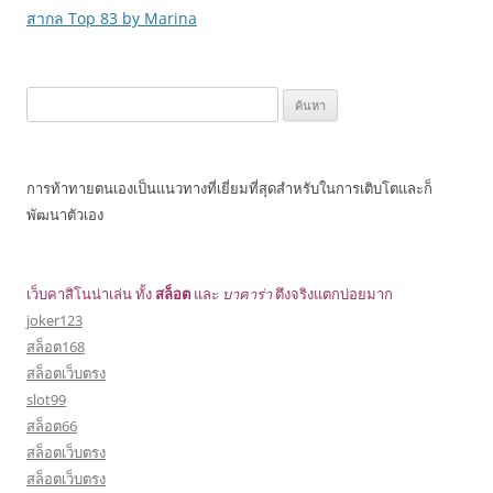
สากล Top 83 by Marina
ค้นหา
สำหรับ:
การท้าทายตนเองเป็นแนวทางที่เยี่ยมที่สุดสำหรับในการเติบโตและก็
พัฒนาตัวเอง
เว็บคาสิโนน่าเล่น ทั้ง
สล็อต
และ
บาคาร่า
ตึงจริงแตกบ่อยมาก
joker123
สล็อต168
สล็อตเว็บตรง
slot99
สล็อต66
สล็อตเว็บตรง
สล็อตเว็บตรง