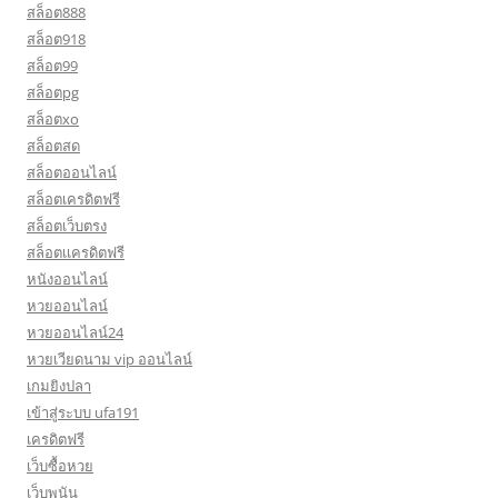
สล็อต888
สล็อต918
สล็อต99
สล็อตpg
สล็อตxo
สล็อตสด
สล็อตออนไลน์
สล็อตเครดิตฟรี
สล็อตเว็บตรง
สล็อตเเครดิตฟรี
หนังออนไลน์
หวยออนไลน์
หวยออนไลน์24
หวยเวียดนาม vip ออนไลน์
เกมยิงปลา
เข้าสู่ระบบ ufa191
เครดิตฟรี
เว็บซื้อหวย
เว็บพนัน