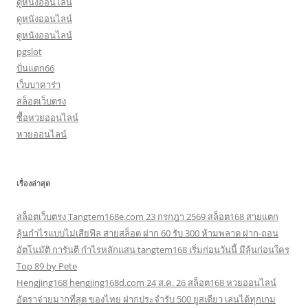
ดูหนังออนไลน์
ดูหนังออนไลน์
ดูหนังออนไลน์
pgslot
ปั่นแตก66
เว็บบาคาร่า
สล็อตเว็บตรง
ซื้อหวยออนไลน์
หวยออนไลน์
เรื่องล่าสุด
สล็อตเว็บตรง Tangtem168e.com 23 กรกฎา 2569 สล็อต168 สายแตก
ลุ้นกำไรแบบไม่เสียฟีล สายสล็อต ฝาก 60 รับ 300 ห้ามพลาด ฝาก-ถอน
อัตโนมัติ การันตี กำไรหลักแสน tangtem168 เริ่มก่อนวันนี้ มีลุ้นก่อนใคร
Top 89 by Pete
Hengjing168 hengjing168d.com 24 ส.ค. 26 สล็อต168 หวยออนไลน์
อัตราจ่ายมากที่สุด ของไทย ฝากประจำรับ 500 ยูสเดียว เล่นได้ทุกเกม