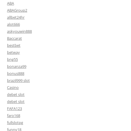
ABA
ABAGroup2
allbet24hr
alot666
askyouwin888
Baccarat
bestbet
betway
bng55
bonanza99
bonus888
brazil999 slot
Casino
debet slot
debet slot
FAFA123
faro168
fullslotpg
funny18