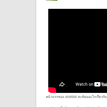
หน้าแรกของ alot666 สะท้อนอะไรเกี่ยวกับเ