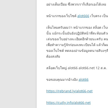
อย่างเต็มเปี่ยม ซึ่งพวกเราก็เลือกเองได้เลย
หน้าแรกของเว็บไซต์
alot666
เว็บตรง เป็น
เห็นไหมครับผมว่า หน้าแรกของ สล็อต เว็บตร
นั้น แม้กระนั้นมันยังปฏิบัติหน้าที่สะท้
เล่นของเว็บอย่างละเอียดอีกด้วยนะครับ คน
เพื่อทำความรู้จักก่อนลงทะเบียนได้ แล้วก็
ของเว็บไซต์ ทดลองอ่านข้อมูลตนายสิบงๆที
ต้องสงสัย
สล็อตเว็บใหญ่ alot66 alot66.net 12 ส.ค. 
ขอขอบคุณมากอ้างอิง
alot66
https://rebrand.ly/alot66-net
https://cutly.info/alot66-net