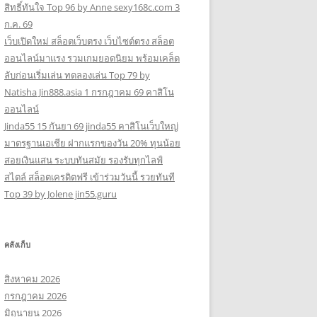
สิทธิ์ทันใจ Top 96 by Anne sexy168c.com 3
ก.ค. 69
เว็บเปิดใหม่ สล็อตเว็บตรง เว็บไซต์ตรง สล็อต
ออนไลน์มาแรง รวมเกมยอดนิยม พร้อมเคล็ด
ลับก่อนเริ่มเล่น ทดลองเล่น Top 79 by
Natisha Jin888.asia 1 กรกฎาคม 69 คาสิโน
ออนไลน์
Jinda55 15 กันยา 69 jinda55 คาสิโนเว็บใหญ่
มาตรฐานเอเชีย ฝากแรกของวัน 20% ทุนน้อย
สอยเงินแสน ระบบทันสมัย รองรับทุกไลฟ์
สไตล์ สล็อตเครดิตฟรี เข้าร่วมวันนี้ รวยทันที
Top 39 by Jolene jin55.guru
คลังเก็บ
สิงหาคม 2026
กรกฎาคม 2026
มิถุนายน 2026