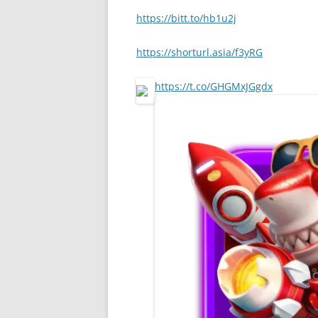
https://bitt.to/hb1u2j
https://shorturl.asia/f3yRG
https://t.co/GHGMxJGgdx