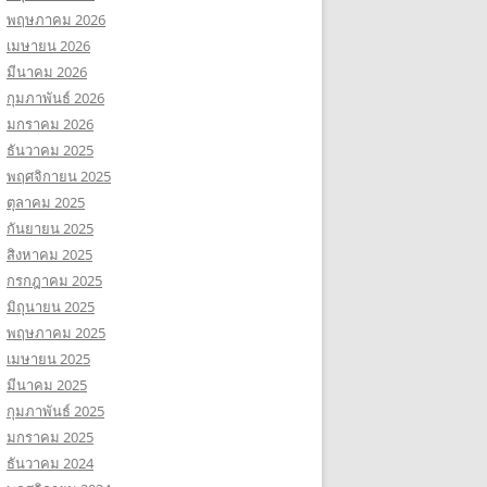
พฤษภาคม 2026
เมษายน 2026
มีนาคม 2026
กุมภาพันธ์ 2026
มกราคม 2026
ธันวาคม 2025
พฤศจิกายน 2025
ตุลาคม 2025
กันยายน 2025
สิงหาคม 2025
กรกฎาคม 2025
มิถุนายน 2025
พฤษภาคม 2025
เมษายน 2025
มีนาคม 2025
กุมภาพันธ์ 2025
มกราคม 2025
ธันวาคม 2024