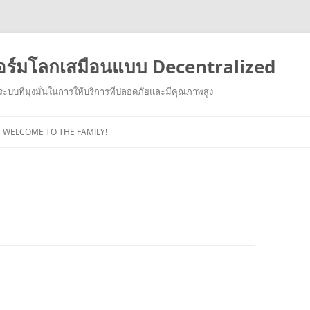
อร์มโลกเสมือนแบบ Decentralized
ะบบที่มุ่งมั่นในการให้บริการที่ปลอดภัยและมีคุณภาพสูง
ข้าม
ไป
WELCOME TO THE FAMILY!
ยัง
เนื้อหา