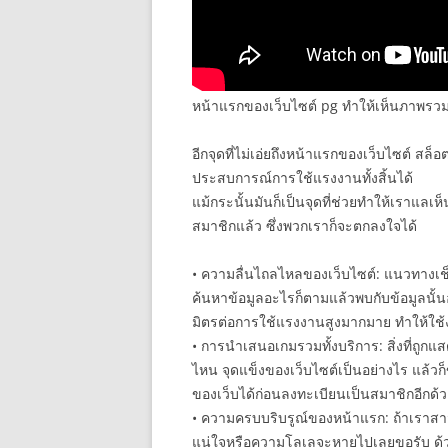
หน้าแรกของเว็บไซต์ pg ทำให้เห็นภาพรว
อีกจุดที่ไม่เอ่ยถึงหน้าแรกของเว็บไซต์ สล็อ
ประสบการณ์การใช้แรงงานทั้งสิ้นได้
แม้กระนั้นมันก็เป็นจุดที่ช่วยทำให้เราแลเ
สมาชิกแล้ว ซึ่งพวกเราก็จะตกลงใจได้
• ความลื่นไถลไหลของเว็บไซต์: แนวทางเช
ค้นหาข้อมูลอะไรก็ตามแล้วพบกับข้อมูลนั้นอ
มิตรต่อการใช้แรงงานสูงมากมาย ทำให้ใช้ง
• การนำเสนอเกมรวมทั้งบริการ: สิ่งที่ถูกแ
ไหน จุดแข็งของเว็บไซต์เป็นอย่างไร แล้วก
ของเว็บได้ก่อนลงทะเบียนเป็นสมาชิกอีกด้
• ความครบบริบรูณ์ของหน้าแรก: ถ้าเราสาม
แน่ใจหรือความโลเลจะหายไปเลยขอรับ ด้วยเห