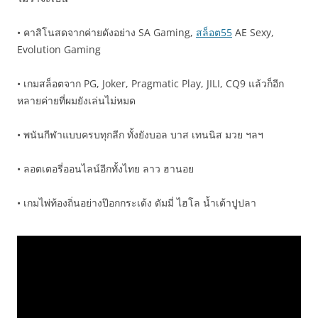
• คาสิโนสดจากค่ายดังอย่าง SA Gaming,
สล็อต55
AE Sexy,
Evolution Gaming
• เกมสล็อตจาก PG, Joker, Pragmatic Play, JILI, CQ9 แล้วก็อีก
หลายค่ายที่ผมยังเล่นไม่หมด
• พนันกีฬาแบบครบทุกลีก ทั้งยังบอล บาส เทนนิส มวย ฯลฯ
• ลอตเตอรี่ออนไลน์อีกทั้งไทย ลาว ฮานอย
• เกมไพ่ท้องถิ่นอย่างป๊อกกระเด้ง ดัมมี่ ไฮโล น้ำเต้าปูปลา