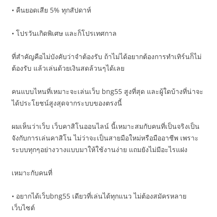
• คืนยอดเสีย 5% ทุกสัปดาห์
• โปรวันเกิดพิเศษ และก็โปรเทศกาล
ที่สำคัญคือไม่บังคับว่าจำต้องรับ ถ้าไม่ได้อยากต้องการทำเทิร์นก็ไม่
ต้องรับ แล้วเล่นด้วยเงินสดล้วนๆได้เลย
คนแบบไหนที่เหมาะจะเล่นเว็บ bng55 สูงที่สุด และผู้ใดบ้างที่น่าจะ
ได้ประโยชน์สูงสุดจากระบบของตรงนี้
ผมเห็นว่าเว็บ เว็บคาสิโนออนไลน์ นี้เหมาะสมกับคนที่เป็นจริงเป็น
จังกับการเล่นคาสิโน ไม่ว่าจะเป็นสายมือใหม่หรือมืออาชีพ เพราะ
ระบบทุกๆอย่างวางแบบมาให้ใช้งานง่าย แถมยังไม่มีอะไรแฝง
เหมาะกับคนที่
• อยากได้เว็บbng55 เดียวที่เล่นได้ทุกแนว ไม่ต้องสมัครหลาย
เว็บไซต์