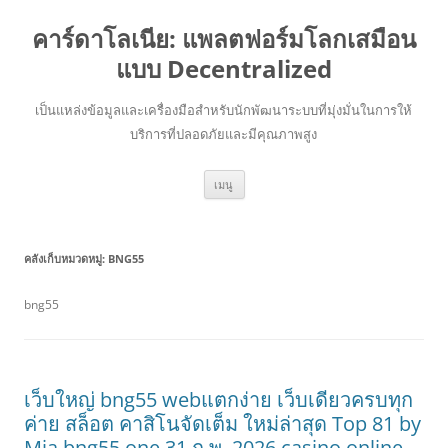
คาร์ดาโลเนีย: แพลตฟอร์มโลกเสมือน
แบบ Decentralized
เป็นแหล่งข้อมูลและเครื่องมือสำหรับนักพัฒนาระบบที่มุ่งมั่นในการให้
บริการที่ปลอดภัยและมีคุณภาพสูง
ข้าม
เมนู
ไป
ยัง
เนื้อหา
คลังเก็บหมวดหมู่:
BNG55
bng55
เว็บใหญ่ bng55 webแตกง่าย เว็บเดียวครบทุก
ค่าย สล็อต คาสิโนจัดเต็ม ใหม่ล่าสุด Top 81 by
Mia bng55.one 31 ก.พ. 2026 casino online