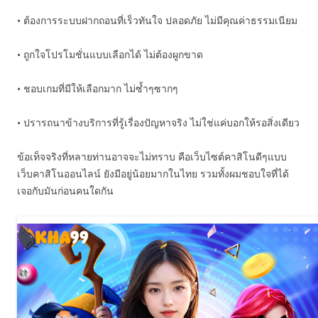
• ต้องการระบบฝากถอนที่เร็วทันใจ ปลอดภัย ไม่มีคุณค่าธรรมเนียม
• ถูกใจโปรโมชั่นแบบเลือกได้ ไม่ต้องผูกขาด
• ชอบเกมที่มีให้เลือกมาก ไม่ซ้ำๆซากๆ
• ปรารถนาข้างบริการที่รู้เรื่องปัญหาจริง ไม่ใช่แค่บอกให้รอสิ่งเดียว
ข้อเท็จจริงที่หลายท่านอาจจะไม่ทราบ คือเว็บไซต์คาสิโนดีๆแบบ
เว็บคาสิโนออนไลน์ ยังมีอยู่น้อยมากในไทย รวมทั้งผมชอบใจที่ได้
เจอกับมันก่อนคนใดกัน