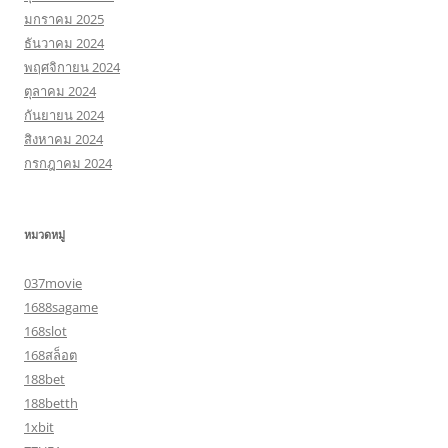
มกราคม 2025
ธันวาคม 2024
พฤศจิกายน 2024
ตุลาคม 2024
กันยายน 2024
สิงหาคม 2024
กรกฎาคม 2024
หมวดหมู่
037movie
1688sagame
168slot
168สล็อต
188bet
188betth
1xbit