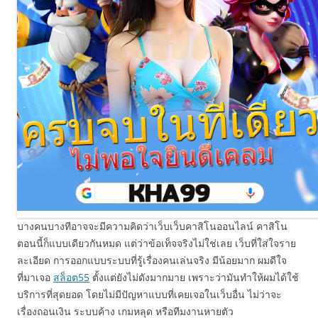
บางคนบางทีอาจจะมีความคิดว่าเว็บเว็บคาสิโนออนไลน์ คาสิโน
ตอนนี้ก็แบบเดียวกันหมด แต่ว่าข้อเท็จจริงไม่ใช่เลย เว็บที่ใส่ใจราย
ละเอียด การออกแบบระบบที่รู้เรื่องคนเล่นจริง มีน้อยมาก ผมดีใจ
ที่มาเจอ
สล็อต55
ตั้งแต่ยังไม่ดังมากมาย เพราะว่ามันทำให้ผมได้ใช้
บริการที่สุดยอด โดยไม่มีปัญหาแบบที่เคยเจอในเว็บอื่น ไม่ว่าจะ
เรื่องถอนเงิน ระบบค้าง เกมหลุด หรือทีมงานหายตัว