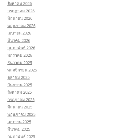
สิงหาคม 2026
กรกฎาคม 2026
มิถุนายน 2026
พฤษภาคม 2026
เมษายน 2026
มีนาคม 2026
กุมภาพันธ์ 2026
มกราคม 2026
ธันวาคม 2025
พฤศจิกายน 2025
ตุลาคม 2025
กันยายน 2025
สิงหาคม 2025
กรกฎาคม 2025
มิถุนายน 2025
พฤษภาคม 2025
เมษายน 2025
มีนาคม 2025
กุมภาพันธ์ 2025