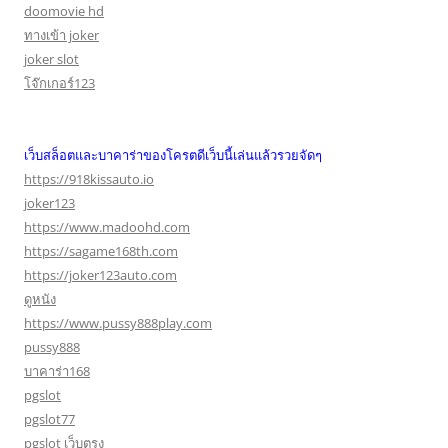
doomovie hd
ทางเข้า joker
joker slot
โจ๊กเกอร์123
เว็บสล็อตและบาคาร่าของโครตดีเว็บนี้เล่นแล้วรวยจัดๆ
https://918kissauto.io
joker123
https://www.madoohd.com
https://sagame168th.com
https://joker123auto.com
ดูหนัง
https://www.pussy888play.com
pussy888
บาคาร่า168
pgslot
pgslot77
pgslot เว็บตรง