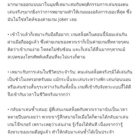
มากมายออกแบบมาในมุมที่เหมาะสมกับพฤติกรรมการเล่นของคน
เล่นจริงๆมากยิ่งกว่าการพยายามทำให้เกมมองอลังการเยอะที่สุด ซึ่ง
มันไม่ใช่สไตล์ของค่ายเกม joker เลย
• เข้าไวแล้วก็เหมาะกับมือถือมาก: เกมสล็อตในตอนนี้นิยมเล่นกัน
ผ่านมือถืออยู่แล้ว ซึ่งค่ายเกมของพวกเราก็เป็นค่ายเกมที่หลายๆคน
คิดว่าเข้าเกมง่าย โหลดไม่ซับซ้อน และก็เล่นได้ลื่นมากๆหากแม้
สเปคของโทรศัพท์เคลื่อนที่จะไม่แรงก็ตาม
• เหมาะกับการเล่นในชีวิตประจำวัน: คนเล่นสล็อตจริงๆมิได้เล่นกัน
เป็นชั่วโมงหรอกครับผม แม้กระนั้นจะเล่นระหว่างพัก เล่นก่อนนอน
หรือเล่นช่วงสั้นๆระหว่างวันกันทั้งนั้น เกมที่เข้ากับจังหวะแบบงี้ได้ดี
จึงเข้ากับเวลาในชีวิตจริงมากกว่า
• กลับมาเล่นซ้ำเสมอ: ผู้ที่เล่นเกมสล็อตกับพวกเรามานับเป็นเวลา
หลายปีบอกเลยว่า พวกเขารู้สึกสบายใจเมื่อใดก็ตามได้กลับมาเล่น
เกมโจ๊กเกอร์ เพราะเหตุว่าเล่นง่าย รู้เรื่องได้ทันที เนื่องจากว่ารู้
จังหวะของเกมดีอยู่แล้ว ทำให้กลับมาเล่นซ้ำได้เป็นประจำ