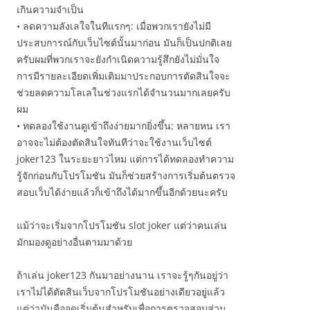
เกินความจำเป็น
• ลดความลังเลใจในทีแรกๆ: เมื่อพวกเรายังไม่มี
ประสบการณ์กับเว็บไซต์นั้นมาก่อน มันก็เป็นปกติเลย
ครับผมที่พวกเราจะยังกำเนิดความรู้สึกยังไม่มั่นใจ
การมีรายละเอียดเพิ่มเติมมาประกอบการตัดสินใจจะ
ช่วยลดความโลเลในช่วงแรกได้จำนวนมากเลยครับ
ผม
• ทดลองใช้งานดูเข้าถึงง่ายมากยิ่งขึ้น: หลายหน เรา
อาจจะไม่ต้องตัดสินใจทันทีว่าจะใช้งานเว็บไซต์
joker123 ในระยะยาวไหม แต่การได้ทดลองทำความ
รู้จักก่อนกับโปรโมชัน มันก็ช่วยสร้างการเริ่มต้นตรวจ
สอบเว็บได้ง่ายแล้วก็เข้าถึงได้มากขึ้นอีกด้วยนะครับ
แม้ว่าจะเริ่มจากโปรโมชัน slot joker แต่ว่าคนเล่น
มักมองดูอย่างอื่นตามมาด้วย
ถ้าเล่น joker123 กันมาอย่างนาน เราจะรู้ๆกันอยู่ว่า
เราไม่ได้ตัดสินเว็บจากโปรโมชันอย่างเดียวอยู่แล้ว
แต่ว่ามันคือจุดเริ่มต้นสำหรับเพื่อการตรวจสอบส่วน