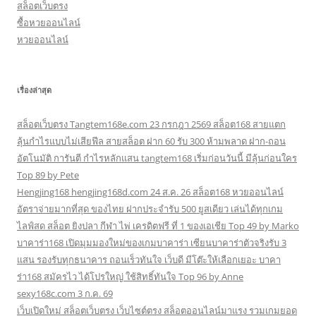
สล็อตเว็บตรง
ซื้อหวยออนไลน์
หวยออนไลน์
เรื่องล่าสุด
สล็อตเว็บตรง Tangtem168e.com 23 กรกฎา 2569 สล็อต168 สายแตก
ลุ้นกำไรแบบไม่เสียฟีล สายสล็อต ฝาก 60 รับ 300 ห้ามพลาด ฝาก-ถอน
อัตโนมัติ การันตี กำไรหลักแสน tangtem168 เริ่มก่อนวันนี้ มีลุ้นก่อนใคร
Top 89 by Pete
Hengjing168 hengjing168d.com 24 ส.ค. 26 สล็อต168 หวยออนไลน์
อัตราจ่ายมากที่สุด ของไทย ฝากประจำรับ 500 ยูสเดียว เล่นได้ทุกเกม
ไลฟ์สด สล็อต ยิงปลา กีฬา ไพ่ เครดิตฟรี ที่ 1 ของเอเชีย Top 49 by Marko
บาคาร่า168 เปิดมุมมองใหม่ของเกมบาคาร่า เซียนบาคาร่าตัวจริงรับ 3
แสน รองรับทุกธนาคาร ถอนเร็วทันใจ เว็บดี มีโต๊ะให้เลือกเยอะ บาคา
ร่า168 สมัครไว ได้โปรใหญ่ ใช้สิทธิ์ทันใจ Top 96 by Anne
sexy168c.com 3 ก.ค. 69
เว็บเปิดใหม่ สล็อตเว็บตรง เว็บไซต์ตรง สล็อตออนไลน์มาแรง รวมเกมยอด