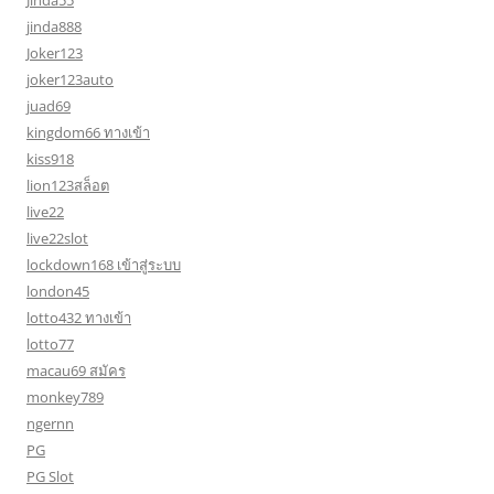
jinda888
Joker123
joker123auto
juad69
kingdom66 ทางเข้า
kiss918
lion123สล็อต
live22
live22slot
lockdown168 เข้าสู่ระบบ
london45
lotto432 ทางเข้า
lotto77
macau69 สมัคร
monkey789
ngernn
PG
PG Slot