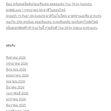
นิยม พร้อมเคล็ดลับก่อนเริ่มเล่น ทดลองเล่น Top 79 by Natisha
Jin888.asia 1 กรกฎาคม 69 คาสิโนออนไลน์
Jinda55 15 กันยา 69 jinda55 คาสิโนเว็บใหญ่ มาตรฐานเอเชีย ฝากแรก
ของวัน 20% ทุนน้อย สอยเงินแสน ระบบทันสมัย รองรับทุกไลฟ์สไตล์
สล็อตเครดิตฟรี เข้าร่วมวันนี้ รวยทันที Top 39 by Jolene jin55.guru
คลังเก็บ
สิงหาคม 2026
กรกฎาคม 2026
มิถุนายน 2026
พฤษภาคม 2026
เมษายน 2026
มีนาคม 2026
กุมภาพันธ์ 2026
มกราคม 2026
ธันวาคม 2025
พฤศจิกายน 2025