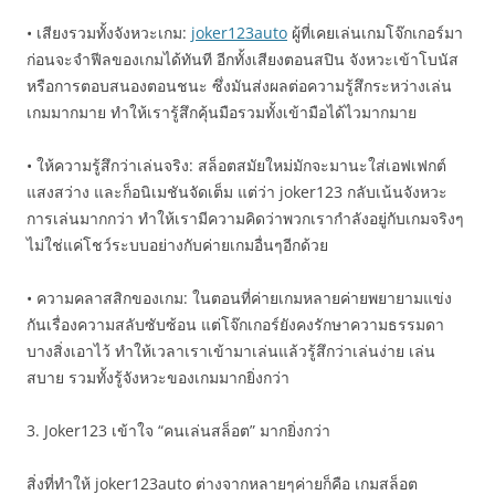
• เสียงรวมทั้งจังหวะเกม:
joker123auto
ผู้ที่เคยเล่นเกมโจ๊กเกอร์มา
ก่อนจะจำฟีลของเกมได้ทันที อีกทั้งเสียงตอนสปิน จังหวะเข้าโบนัส
หรือการตอบสนองตอนชนะ ซึ่งมันส่งผลต่อความรู้สึกระหว่างเล่น
เกมมากมาย ทำให้เรารู้สึกคุ้นมือรวมทั้งเข้ามือได้ไวมากมาย
• ให้ความรู้สึกว่าเล่นจริง: สล็อตสมัยใหม่มักจะมานะใส่เอฟเฟกต์
แสงสว่าง และก็อนิเมชันจัดเต็ม แต่ว่า joker123 กลับเน้นจังหวะ
การเล่นมากกว่า ทำให้เรามีความคิดว่าพวกเรากำลังอยู่กับเกมจริงๆ
ไม่ใช่แค่โชว์ระบบอย่างกับค่ายเกมอื่นๆอีกด้วย
• ความคลาสสิกของเกม: ในตอนที่ค่ายเกมหลายค่ายพยายามแข่ง
กันเรื่องความสลับซับซ้อน แต่โจ๊กเกอร์ยังคงรักษาความธรรมดา
บางสิ่งเอาไว้ ทำให้เวลาเราเข้ามาเล่นแล้วรู้สึกว่าเล่นง่าย เล่น
สบาย รวมทั้งรู้จังหวะของเกมมากยิ่งกว่า
3. Joker123 เข้าใจ “คนเล่นสล็อต” มากยิ่งกว่า
สิ่งที่ทำให้ joker123auto ต่างจากหลายๆค่ายก็คือ เกมสล็อต