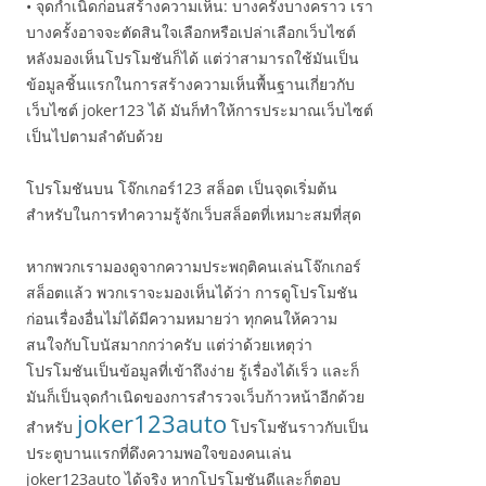
• จุดกำเนิดก่อนสร้างความเห็น: บางครั้งบางคราว เรา
บางครั้งอาจจะตัดสินใจเลือกหรือเปล่าเลือกเว็บไซต์
หลังมองเห็นโปรโมชันก็ได้ แต่ว่าสามารถใช้มันเป็น
ข้อมูลชิ้นแรกในการสร้างความเห็นพื้นฐานเกี่ยวกับ
เว็บไซต์ joker123 ได้ มันก็ทำให้การประมาณเว็บไซต์
เป็นไปตามลำดับด้วย
โปรโมชันบน โจ๊กเกอร์123 สล็อต เป็นจุดเริ่มต้น
สำหรับในการทำความรู้จักเว็บสล็อตที่เหมาะสมที่สุด
หากพวกเรามองดูจากความประพฤติคนเล่นโจ๊กเกอร์
สล็อตแล้ว พวกเราจะมองเห็นได้ว่า การดูโปรโมชัน
ก่อนเรื่องอื่นไม่ได้มีความหมายว่า ทุกคนให้ความ
สนใจกับโบนัสมากกว่าครับ แต่ว่าด้วยเหตุว่า
โปรโมชันเป็นข้อมูลที่เข้าถึงง่าย รู้เรื่องได้เร็ว และก็
มันก็เป็นจุดกำเนิดของการสำรวจเว็บก้าวหน้าอีกด้วย
joker123auto
สำหรับ
โปรโมชันราวกับเป็น
ประตูบานแรกที่ดึงความพอใจของคนเล่น
joker123auto ได้จริง หากโปรโมชันดีและก็ตอบ