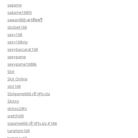
sagame
sagame168th
sawan888 เครดิตฟรี
sbobet168
sexy168
sexy168vip
sexybaccarat168
sexygame
sexygame1688k
Slot
Slot Online
slot168
Slotgame666 เข้าสู่ระบบ
Slotxo
slotxo24hr
sretthi99
ssgame666 เข้าสู่ระบบ ล่าสุด
tangtem168
temmax69