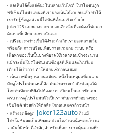
• แลเห็นได้ตั้งแต่ต้น: ในหลายเว็บไซต์ โปรโมชันถูก
พรีเซ็นท์ในตำแหน่งที่เรามองเห็นได้ง่ายอยู่แล้ว ทำให้
เรารับรู้ข้อมูลส่วนนี้ได้ทันทีตั้งแต่เริ่มเข้าเว็บ
joker123 แตกต่างจากรายละเอียดอื่นที่จะต้องใช้เวลา
ค้นหาเพิ่มอีกนานกว่านั่นเอง
• เปรียบระหว่างเว็บได้ง่าย: ถ้าเกิดเรามองหลายเว็บ
พร้อมกัน การเปรียบเทียบรายนามเกม ระบบ หรือ
เนื้อหาของเว็บนั้นบางทีอาจใช้เวลาค่อนข้างจะนาน
แม้กระนั้นโปรโมชันเป็นข้อมูลที่เห็นและก็เปรียบ
เทียบได้เร็วกว่า ทำให้นิยมเช็กก่อนเสมอ
• เห็นภาพพื้นฐานก่อนสมัคร: หนึ่งในเหตุผลที่คนเล่น
มักดูโปรโมชันก่อนก็คือ มันสามารถเข้าถึงข้อมูลได้
โดยทันทีแบบที่ยังไม่ต้องลงทะเบียนเป็นสมาชิกเลย
ครับ การดูโปรโมชันจึงเป็นราวกับภาพตัวอย่างของ
เซ็บไซต์ ช่วยทำให้ตัดสินใจก่อนสมัครก้าวหน้า
joker123auto
• สร้างจุดดึงดูด:
ถึงแม้
โปรโมชันจะเป็นเพียงแค่ส่วนใดส่วนหนึ่งของเว็บ แต่
ว่ามันก็มีหน้าที่สำคัญสำหรับเพื่อการกระตุ้นความพึง