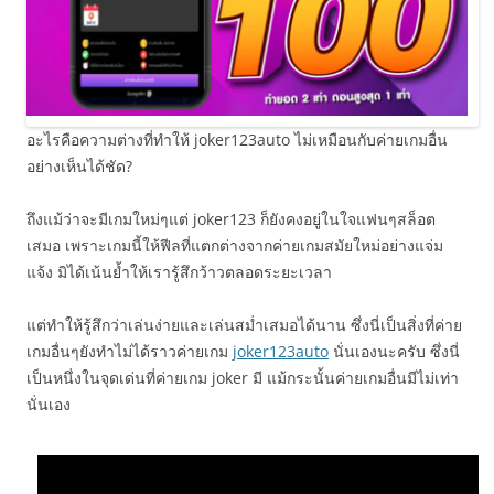
อะไรคือความต่างที่ทำให้ joker123auto ไม่เหมือนกับค่ายเกมอื่น
อย่างเห็นได้ชัด?
ถึงแม้ว่าจะมีเกมใหม่ๆแต่ joker123 ก็ยังคงอยู่ในใจแฟนๆสล็อต
เสมอ เพราะเกมนี้ให้ฟีลที่แตกต่างจากค่ายเกมสมัยใหม่อย่างแจ่ม
แจ้ง มิได้เน้นย้ำให้เรารู้สึกว้าวตลอดระยะเวลา
แต่ทำให้รู้สึกว่าเล่นง่ายและเล่นสม่ำเสมอได้นาน ซึ่งนี่เป็นสิ่งที่ค่าย
เกมอื่นๆยังทำไม่ได้ราวค่ายเกม
joker123auto
นั่นเองนะครับ ซึ่งนี่
เป็นหนึ่งในจุดเด่นที่ค่ายเกม joker มี แม้กระนั้นค่ายเกมอื่นมีไม่เท่า
นั่นเอง