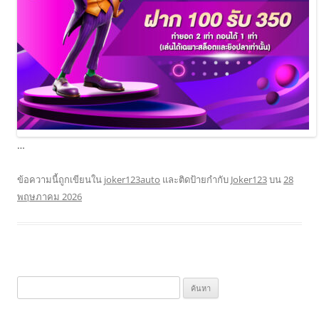
…
ข้อความนี้ถูกเขียนใน
joker123auto
และติดป้ายกำกับ
Joker123
บน
28
พฤษภาคม 2026
ค้นหา
สำหรับ: