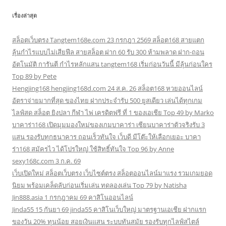
เรื่องล่าสุด
สล็อตเว็บตรง Tangtem168e.com 23 กรกฎา 2569 สล็อต168 สายแตก
ลุ้นกำไรแบบไม่เสียฟีล สายสล็อต ฝาก 60 รับ 300 ห้ามพลาด ฝาก-ถอน
อัตโนมัติ การันตี กำไรหลักแสน tangtem168 เริ่มก่อนวันนี้ มีลุ้นก่อนใคร
Top 89 by Pete
Hengjing168 hengjing168d.com 24 ส.ค. 26 สล็อต168 หวยออนไลน์
อัตราจ่ายมากที่สุด ของไทย ฝากประจำรับ 500 ยูสเดียว เล่นได้ทุกเกม
ไลฟ์สด สล็อต ยิงปลา กีฬา ไพ่ เครดิตฟรี ที่ 1 ของเอเชีย Top 49 by Marko
บาคาร่า168 เปิดมุมมองใหม่ของเกมบาคาร่า เซียนบาคาร่าตัวจริงรับ 3
แสน รองรับทุกธนาคาร ถอนเร็วทันใจ เว็บดี มีโต๊ะให้เลือกเยอะ บาคา
ร่า168 สมัครไว ได้โปรใหญ่ ใช้สิทธิ์ทันใจ Top 96 by Anne
sexy168c.com 3 ก.ค. 69
เว็บเปิดใหม่ สล็อตเว็บตรง เว็บไซต์ตรง สล็อตออนไลน์มาแรง รวมเกมยอด
นิยม พร้อมเคล็ดลับก่อนเริ่มเล่น ทดลองเล่น Top 79 by Natisha
Jin888.asia 1 กรกฎาคม 69 คาสิโนออนไลน์
Jinda55 15 กันยา 69 jinda55 คาสิโนเว็บใหญ่ มาตรฐานเอเชีย ฝากแรก
ของวัน 20% ทุนน้อย สอยเงินแสน ระบบทันสมัย รองรับทุกไลฟ์สไตล์