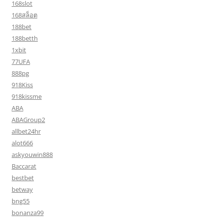
168slot
168สล็อต
188bet
188betth
1xbit
77UFA
888pg
918Kiss
918kissme
ABA
ABAGroup2
allbet24hr
alot666
askyouwin888
Baccarat
bestbet
betway
bng55
bonanza99