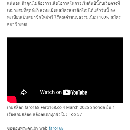
แน่นอน ถ้าคุณไม่ต้องการเสียโอกาสในการเริ่มต้นปีนี้กับเว็บตรงที่
เหมาะสมที่สุดล่ะก็ ลงทะเบียนสมัครสมาชิกใหม่ได้แล้ววันนี้ ลง
ทะเบียนเป็นสมาชิกใหม่ฟรี ไร้คุณค่าขนบธรรมเนียม 100% สมัคร
สมาชิกเลย!
เกมสล็อต faro168 Faro168.co 4 March 2025 Shonda ยืน 1
เรื่องเกมสล็อต สล็อตแตกทุกชั่วโมง Top 57
ขอขอบพระคุณby web
faro168