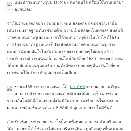
แนะนำระบบต่างๆบน faro168 ที่น่าสนใจ พร้อมใช้งานแล้วมา
ลุยกันเลย!
จำเป็นต้องบอกก่อนว่า ระบบต่างๆบน สล็อต168 ของพวกเรานั้น
เป็นระบบรากฐานที่มาพร้อมด้วยความเป็นสล็อตเว็บตรงลิขสิทธิ์แท้
จากค่ายเกมต่างๆเยอะแยะ ทำให้ระบบต่างๆข้างในเว็บไซต์ได้รับ
การรับรองมาตรฐานและก็ประสิทธิภาพจากค่ายเกมต่างๆอย่าง
แม่นยำ มั่นอกมั่นใจในสมรรถนะของระบบต่างๆได้แน่ๆ สร้าง
ประสบการณ์การพนันสล็อตออนไลน์กับสล็อต168 ปากทางเข้าเล่น
ได้แบบจัดเต็มแน่ๆนะครับ รวมทั้งนี่คือระบบต่างๆที่น่าสนใจที่พวก
เราพร้อมให้บริการกับคุณอย่างเต็มเปี่ยม
• faro168 ระบบฝากถอนออโต้:
faro168
ระบบฝากถอนที่คุณ
สามารถทำรายการฝากถอนด้วยตัวเองได้อย่างเร็ว มาพร้อม
ระบบอัตโนมัติที่ล้ำยุครวมทั้งไม่มีอันตราย รองรับการใช้แรงงาน
ผ่านแอปพลิเคชันแบงค์และ E-Wallet ทุกแบบอย่าง ไม่มีขั้นต่ำ
สำหรับเพื่อการทำรายการอะไรก็ตามทั้งหมด สามารถฝากหรือถอน
ได้ตามอยากได้ ใช้เวลาไม่นาน บริหารเงินลงทุนยืดหยุ่นขึ้นแน่นอน