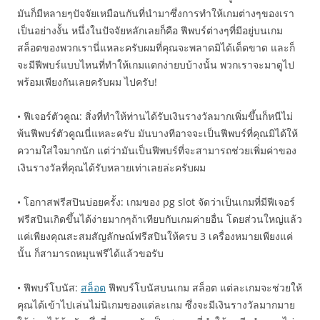
มันก็มีหลายๆปัจจัยเหมือนกันที่นำมาซึ่งการทำให้เกมต่างๆของเรา
เป็นอย่างงั้น หนึ่งในปัจจัยหลักเลยก็คือ ฟีพบร์ต่างๆที่มีอยู่บนเกม
สล็อตของพวกเรานี่แหละครับผมที่คุณจะพลาดมิได้เด็ดขาด และก็
จะมีฟีพบร์แบบไหนที่ทำให้เกมแตกง่ายบบ้างนั้น พวกเราจะมาดูไป
พร้อมเพียงกันเลยครับผม ไปครับ!
• ฟีเจอร์ตัวคูณ: สิ่งที่ทำให้ท่านได้รับเงินรางวัลมากเพิ่มขึ้นก็หนีไม่
พ้นฟีพบร์ตัวคูณนี่แหละครับ มันบางทีอาจจะเป็นฟีพบร์ที่คุณมิได้ให้
ความใส่ใจมากนัก แต่ว่ามันเป็นฟีพบร์ที่จะสามารถช่วยเพิ่มค่าของ
เงินรางวัลที่คุณได้รับหลายเท่าเลยล่ะครับผม
• โอกาสฟรีสปินบ่อยครั้ง: เกมของ pg slot จัดว่าเป็นเกมที่มีฟีเจอร์
ฟรีสปินเกิดขึ้นได้ง่ายมากๆถ้าเทียบกับเกมค่ายอื่น โดยส่วนใหญ่แล้ว
แค่เพียงคุณสะสมสัญลักษณ์ฟรีสปินให้ครบ 3 เครื่องหมายเพียงแค่
นั้น ก็สามารถหมุนฟรีได้แล้วขอรับ
• ฟีพบร์โบนัส:
สล็อต
ฟีพบร์โบนัสบนเกม สล็อต แต่ละเกมจะช่วยให้
คุณได้เข้าไปเล่นไม่นิเกมของแต่ละเกม ซึ่งจะมีเงินรางวัลมากมาย