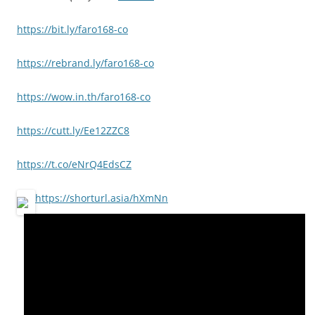
https://bit.ly/faro168-co
https://rebrand.ly/faro168-co
https://wow.in.th/faro168-co
https://cutt.ly/Ee12ZZC8
https://t.co/eNrQ4EdsCZ
https://shorturl.asia/hXmNn