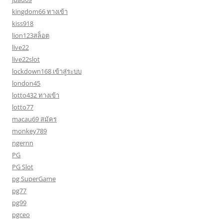
kingdom66 ทางเข้า
kiss918
lion123สล็อต
live22
live22slot
lockdown168 เข้าสู่ระบบ
london45
lotto432 ทางเข้า
lotto77
macau69 สมัคร
monkey789
ngernn
PG
PG Slot
pg SuperGame
pg77
pg99
pgceo