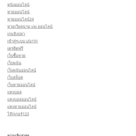
หนังออนไลน์
หวยออนไลน์
หวยออนไลน์24
หวยเวียดนาม vip ออนไลน์
เกมยิงปลา
เข้าสู่ระบบ ufa191
เครดิตฟรี
เว็บซื้อหวย
เว็บพนัน
เว็บพนันออนไลน์
เว็บสล็อต
เว็บหวยออนไลน์
แทงบอล
แทงบอลออนไลน์
แทงหวยออนไลน์
โจ๊กเกอร์123
ความเห็นล่าสุด