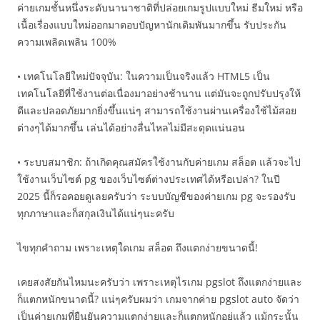
ค่ายเกมชั้นหนึ่งระดับนานาชาติที่ปล่อยเกมรูปแบบใหม่ ธีมใหม่ หรือ
เนื้อเรื่องแบบใหม่ออกมาตอบปัญหานักเดิมพันมากขึ้น รับประกัน
ความเพลิดเพลิน 100%
• เทคโนโลยีใหม่ปัจจุบัน: ในความเป็นจริงแล้ว HTML5 เป็น
เทคโนโลยีที่ใช้งานต่อเนื่องมาอย่างช้านาน แต่มันจะถูกปรับปรุงให้
ดีและปลอดภัยมากยิ่งขึ้นแน่ๆ สามารถใช้งานผ่านเครื่องใช้ไม้สอย
ต่างๆได้มากขึ้น เล่นได้อย่างลื่นไหลไม่มีสะดุดแน่นอน
• ระบบสมาชิก: ถ้าเกิดคุณสมัครใช้งานกับค่ายเกม สล็อต แล้วจะไป
ใช้งานเว็บไซต์ pg ของเว็บไซต์ต่างประเทศได้หรือเปล่า? ในปี
2025 นี้ก็รอคอยดูเลยครับว่า ระบบบัญชีของค่ายเกม pg จะรองรับ
ทุกภาษาและก็สกุลเงินได้แน่ๆนะครับ
ไขทุกคำถาม เพราะเหตุใดเกม สล็อต ถึงแตกง่ายขนาดนี้!
เคยสงสัยกันไหมนะครับว่า เพราะเหตุไรเกม pgslot ถึงแตกง่ายและ
ก็แตกหนักขนาดนี้? แน่ๆครับผมว่า เกมจากค่าย pgslot auto จัดว่า
เป็นค่ายเกมที่ยืนยันความแตกง่ายและก็แตกหนักอยู่แล้ว แม้กระนั้น