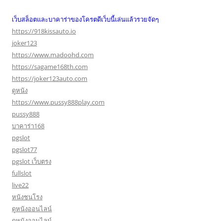
เว็บสล็อตและบาคาร่าของโครตดีเว็บนี้เล่นแล้วรวยจัดๆ
https://918kissauto.io
joker123
https://www.madoohd.com
https://sagame168th.com
https://joker123auto.com
ดูหนัง
https://www.pussy888play.com
pussy888
บาคาร่า168
pgslot
pgslot77
pgslot เว็บตรง
fullslot
live22
หนังชนโรง
ดูหนังออนไลน์
ดูหนังออนไลน์