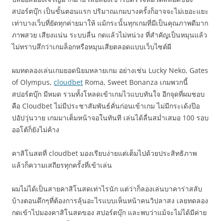
สปอร์ตบุ๊ก เป็นขั้นตอนแรก ปริมาณเกมบางครั้งก็อาจจะไม่เยอะแยะ
เท่าบางเว็บที่ยัดทุกค่ายมาให้ แม้กระนั้นทุกเกมที่มีเป็นคุณภาพดีมาก
ภาพสวย เสียงแน่น ระบบลื่น กดแล้วไม่หน่วง ที่สำคัญเป็นหมุนแล้ว
ไม่ทราบสึกว่าเกมล็อกหรือหมุนเสียตลอดแบบเว็บไซต์ผี
ผมทดลองเล่นเกมยอดนิยมหลายเกม อย่างเช่น Lucky Neko, Gates
of Olympus,
cloudbet
Roma, Sweet Bonanza เกมพวกนี้
สปอร์ตบุ๊ก มีหมด รวมทั้งโหลดเข้าเกมไวแบบทันใจ อีกจุดที่ผมชอบ
คือ Cloudbet ไม่มีประชาสัมพันธ์คั่นก่อนเข้าเกม ไม่มีกระเด้งป๊อ
ปอัปวุ่นวาย เกมมาเต็มหน้าจอในทันที เล่นได้ลื่นสม่ำเสมอ 100 รอบ
ออโต้ก็ยังไม่ค้าง
คาสิโนสดที่ cloudbet มองเรียบง่ายแต่เต็มไปด้วยประสิทธิภาพ
แล้วก็ความเสถียรทุกครั้งที่เข้าเล่น
ผมไม่ได้เป็นสายคาสิโนสดเท่าไรนัก แต่ว่าก็ลองเล่นบาคาร่าสลับ
บ้างตอนดึกๆที่ต้องการลุ้นอะไรแบบเห็นหน้าคนวิปลาสง เลยทดลอง
กดเข้าไปมองคาสิโนสดของ สปอร์ตบุ๊ก และพบว่าแม้จะไม่ได้มีค่าย