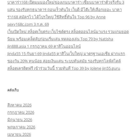
บาคาร่า168 เปิดมุมมองใหม่ของเกมบาคาร่า เซียนบาคาร่าตัวจริงรับ 3
แสน รองรับทุกธนาคาร ถอนเร็วทันใจ เว็บดี มีโต๊ะให้เลือกเยอะ บาคา
ร่า168 สมัครไว ได้โปรใหญ่ ใช้สิทธิ์ทันใจ Top 96 by Anne
sexy168c.com 3 ก.ค. 69
เว็บเปิดใหม่ สล็อตเว็บตรง เว็บไซต์ตรง สล็อตออนไลน์มาแรง รวมเกมยอด
นิยม พร้อมเคล็ดลับก่อนเริ่มเล่น ทดลองเล่น Top 79 by Natisha
Jin888.asia 1 กรกฎาคม 69 คาสิโนออนไลน์
Jinda55 15 กันยา 69 jinda55 คาสิโนเว็บใหญ่ มาตรฐานเอเชีย ฝากแรก
ของวัน 20% ทุนน้อย สอยเงินแสน ระบบทันสมัย รองรับทุกไลฟ์สไตล์
สล็อตเครดิตฟรี เข้าร่วมวันนี้ รวยทันที Top 39 by Jolene jin55.guru
คลังเก็บ
สิงหาคม 2026
กรกฎาคม 2026
มิถุนายน 2026
พฤษภาคม 2026
เมษายน 2026