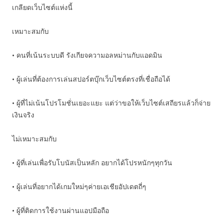
เกลียดเว็บไซต์แห่งนี้
เหมาะสมกับ
• คนที่เน้นระบบดี รังเกียจความอลหม่านกับแอดมิน
• ผู้เล่นที่ต้องการเล่นสปอร์ตบุ๊กเว็บไซต์ตรงที่เชื่อถือได้
• ผู้ที่ไม่เน้นโปรโมชั่นเยอะแยะ แต่ว่าขอให้เว็บไซต์เสถียรแล้วก็จ่าย
เงินจริง
ไม่เหมาะสมกับ
• ผู้ที่เล่นเพื่อรับโบนัสเป็นหลัก อยากได้โปรหนักๆทุกวัน
• ผู้เล่นที่อยากได้เกมใหม่ๆค่ายเอเชียอัปเดตถี่ๆ
• ผู้ที่ติดการใช้งานผ่านแอปมือถือ