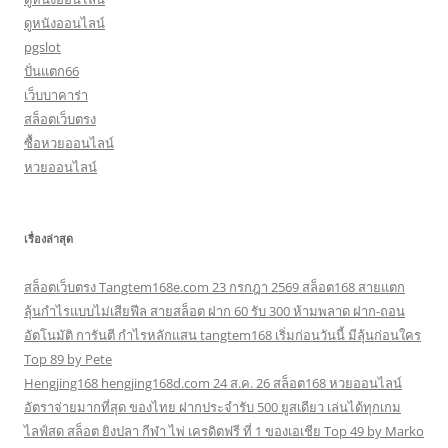
ดูหนังออนไลน์
pgslot
ปั่นแตก66
เว็บบาคาร่า
สล็อตเว็บตรง
ซื้อหวยออนไลน์
หวยออนไลน์
เรื่องล่าสุด
สล็อตเว็บตรง Tangtem168e.com 23 กรกฎา 2569 สล็อต168 สายแตก
ลุ้นกำไรแบบไม่เสียฟีล สายสล็อต ฝาก 60 รับ 300 ห้ามพลาด ฝาก-ถอน
อัตโนมัติ การันตี กำไรหลักแสน tangtem168 เริ่มก่อนวันนี้ มีลุ้นก่อนใคร
Top 89 by Pete
Hengjing168 hengjing168d.com 24 ส.ค. 26 สล็อต168 หวยออนไลน์
อัตราจ่ายมากที่สุด ของไทย ฝากประจำรับ 500 ยูสเดียว เล่นได้ทุกเกม
ไลฟ์สด สล็อต ยิงปลา กีฬา ไพ่ เครดิตฟรี ที่ 1 ของเอเชีย Top 49 by Marko