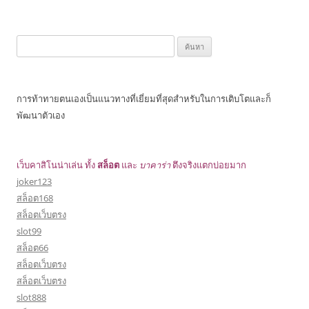
ค้นหา
สำหรับ:
การท้าทายตนเองเป็นแนวทางที่เยี่ยมที่สุดสำหรับในการเติบโตและก็
พัฒนาตัวเอง
เว็บคาสิโนน่าเล่น ทั้ง
สล็อต
และ
บาคาร่า
ตึงจริงแตกบ่อยมาก
joker123
สล็อต168
สล็อตเว็บตรง
slot99
สล็อต66
สล็อตเว็บตรง
สล็อตเว็บตรง
slot888