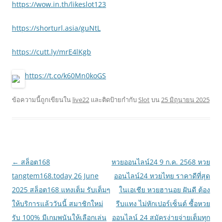
https://wow.in.th/likeslot123
https://shorturl.asia/guNtL
https://cutt.ly/mrE4lKgb
https://t.co/k60Mn0koGS
ข้อความนี้ถูกเขียนใน
live22
และติดป้ายกำกับ
Slot
บน
25 มิถุนายน 2025
เมนู
←
สล็อต168
หวยออนไลน์24 9 ก.ค. 2568 หวย
นำทาง
tangtem168.today 26 June
ออนไลน์24 หวยไทย ราคาดีที่สุด
เรื่อง
2025 สล็อต168 แทงเต็ม รับเต็มๆ
ในเอเชีย หวยฮานอย ฝันดี ต้อง
ให้บริการแล้ววันนี้ สมาชิกใหม่
รีบแทง ไม่หักเปอร์เซ็นต์ ซื้อหวย
รับ 100% มีเกมพนันให้เลือกเล่น
ออนไลน์ 24 สมัครง่ายจ่ายเต็มทุก