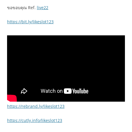
ขอขอบคุณ Ref.
live22
https://bit.ly/likeslot123
https://rebrand.ly/likeslot123
https://cutly.info/likeslot123