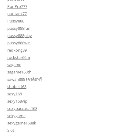
PunPro777
puntaek77
Pussy888
pussy888fun
pussy888play
pussy888win
redkong89
rockstar66m
sagame
sagame168th
sawan888 เครดิตฟรี
sbobet168
sexy168
sexy168vip
sexybaccarat168
sexygame
sexygame1688k
Slot