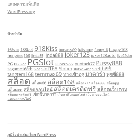
แสดงความเห็นฟีด
WordPress.org
ป้ายกำกับ
918Kiss
188bet
happy168
168slot
bonanza99
fullslotpg
funny18
Joker123
jinda888
hengjing168
joker123auto
jinda55
live22slot
PGSlot
Pussy888
PG
puntaek77
PG Slot
PunPro777
slot168
Slotxo
sretthi99
sagame168th
Slot
slotxo24hr
บาคาร่า
temmax69
tangtem168
ทางเข้าpg
พุซซี่888
สล็อต
สล็อต168
สล็อต66
สล็อต777
สล็อต888
สล็อตpg
สล็อตเครดิตฟรี
สล็อตเว็บตรง
สล็อตออนไลน์
สล็อตxo
เซ็กซี่บาคาร่า
สล็อตเเครดิตฟรี
เว็บคาสิโนออนไลน์
เว็บหวยออนไลน์
แทงหวยออนไลน์
ภูมิใจนำเสนอโดย WordPress