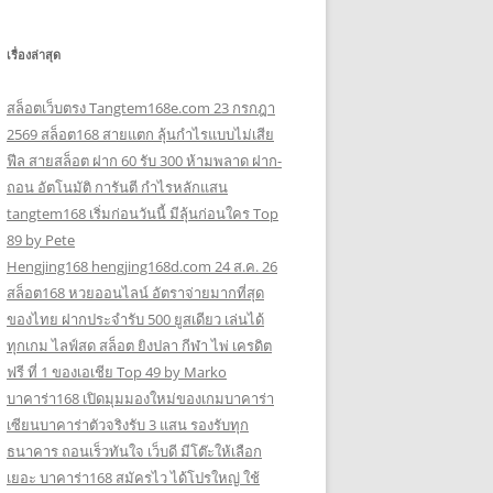
เรื่องล่าสุด
สล็อตเว็บตรง Tangtem168e.com 23 กรกฎา
2569 สล็อต168 สายแตก ลุ้นกำไรแบบไม่เสีย
ฟีล สายสล็อต ฝาก 60 รับ 300 ห้ามพลาด ฝาก-
ถอน อัตโนมัติ การันตี กำไรหลักแสน
tangtem168 เริ่มก่อนวันนี้ มีลุ้นก่อนใคร Top
89 by Pete
Hengjing168 hengjing168d.com 24 ส.ค. 26
สล็อต168 หวยออนไลน์ อัตราจ่ายมากที่สุด
ของไทย ฝากประจำรับ 500 ยูสเดียว เล่นได้
ทุกเกม ไลฟ์สด สล็อต ยิงปลา กีฬา ไพ่ เครดิต
ฟรี ที่ 1 ของเอเชีย Top 49 by Marko
บาคาร่า168 เปิดมุมมองใหม่ของเกมบาคาร่า
เซียนบาคาร่าตัวจริงรับ 3 แสน รองรับทุก
ธนาคาร ถอนเร็วทันใจ เว็บดี มีโต๊ะให้เลือก
เยอะ บาคาร่า168 สมัครไว ได้โปรใหญ่ ใช้