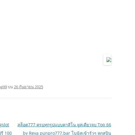
pg99
บน
26 กันยายน 2025
gslot
สล็อต777 ครบทุกรูปแบบคาสิโน ยูสเดียวจบ Top 66
รี 100
by Reva punpro777.bar โบนัสเข้ารัวๆ ทุกสปิน