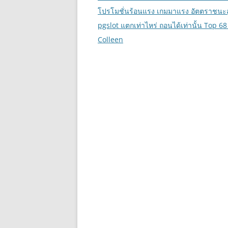
เรื่อง
โปรโมชั่นร้อนแรง เกมมาแรง อัตตราชนะส
pgslot แตกเท่าไหร่ ถอนได้เท่านั้น Top 68
Colleen