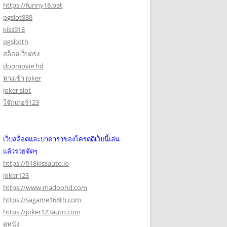
https://funny18.bet
pgslot888
kiss918
pgslotth
สล็อตเว็บตรง
doomovie hd
ทางเข้า joker
joker slot
โจ๊กเกอร์123
เว็บสล็อตและบาคาร่าของโครตดีเว็บนี้เล่น
แล้วรวยจัดๆ
https://918kissauto.io
joker123
https://www.madoohd.com
https://sagame168th.com
https://joker123auto.com
ดูหนัง