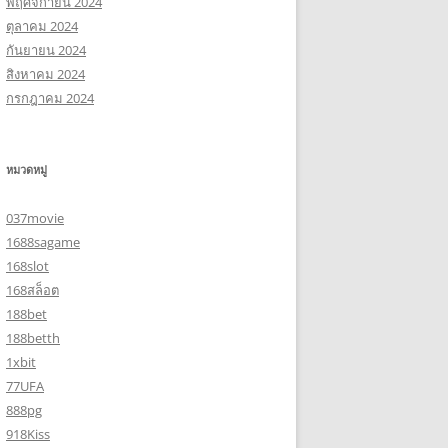
พฤศจิกายน 2024
ตุลาคม 2024
กันยายน 2024
สิงหาคม 2024
กรกฎาคม 2024
หมวดหมู่
037movie
1688sagame
168slot
168สล็อต
188bet
188betth
1xbit
77UFA
888pg
918Kiss