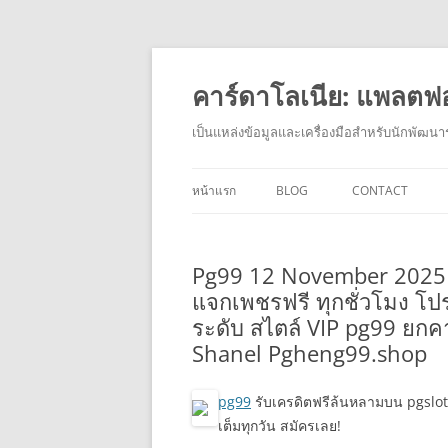
คาร์ดาโลเนีย: แพลตฟ
เป็นแหล่งข้อมูลและเครื่องมือสำหรับนักพัฒนาร
หน้าแรก
BLOG
CONTACT
Pg99 12 November 2025 p
แจกเพชรฟรี ทุกชั่วโมง โปร
ระดับ สไตล์ VIP pg99 ยกค
Shanel Pgheng99.shop
pg99
รับเครดิตฟรีล้นหลามบน pgslot ส
เต็มทุกวัน สมัครเลย!