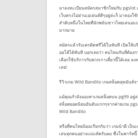
มาลงทะเบียนสมัครสมาชิกใหม่กับ pgslot 
เว็บตรงไม่ผ่านเอเย่นต์ดีๆอยู่ล่ะก็ มาลองใ
ลำดับหนึ่งในไทยที่นักพนันชาวไทยเสนอแนะ
มากมาย
สมัครแล้วรับเครดิตฟรีได้ในทันที เปิดให้
ออโต้ได้ทันที บอกเลยว่า คนไหนกันที่ต้องก
เลือกใช้บริการกับพวกเราเดี๋ยวนี้ได้เลย 
เลย!
รีวิวเกม Wild Bandito เกมสล็อตสุดมันส์
แม้คุณกำลังมองหาเกมสล็อตบน pg99 อยู่ล
สล็อตยอดนิยมอันดับแรกๆจากค่ายเกม pgs
Wild Bandito
หรือที่คนไทยนิยมเรียกกันว่า เกมน้าผี เป็
เล่นทุกคนอย่างแน่แท้ครับผม ซึ่งในพาร์ทนี้