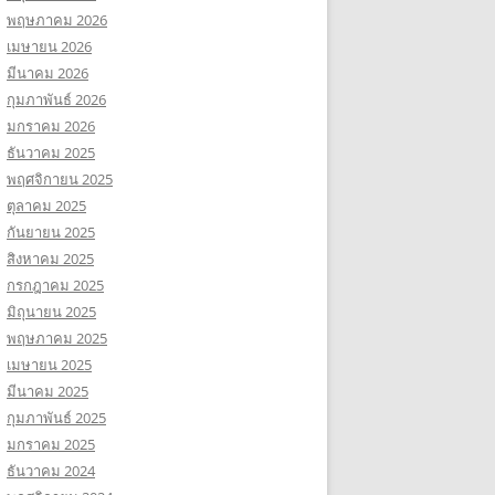
พฤษภาคม 2026
เมษายน 2026
มีนาคม 2026
กุมภาพันธ์ 2026
มกราคม 2026
ธันวาคม 2025
พฤศจิกายน 2025
ตุลาคม 2025
กันยายน 2025
สิงหาคม 2025
กรกฎาคม 2025
มิถุนายน 2025
พฤษภาคม 2025
เมษายน 2025
มีนาคม 2025
กุมภาพันธ์ 2025
มกราคม 2025
ธันวาคม 2024