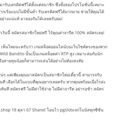
ารับเครดิตฟรีได้ตั้งแต่สมาชิก ซึ่งทั้งสองโปรโมชั่นนี้เหมาะ
ากเริ่มแบบไม่มีขั้นต่ำ รับเครดิตฟรีได้มากมาย ช่วยให้คุณได้
อย่างแน่แท้ มาลองกันได้เลยครับผม!
วันนี้ สมัครสมาชิกใหม่ฟรี ไร้คุณค่าจารีต 100% สมัครเลย!
ัง? เห็นไหมนะครับว่า เกมสล็อตออนไลน์บนเว็บไซต์ตรงของพวก
ld Bandito นั้นเป็นเกมสล็อตค่า RTP สูง เหมาะสมกับนัก
ือสายทุนน้อยก็สามารถเล่นได้อย่างไม่ต้องสงสัย
น่ๆ แค่เพียงคุณมาสมัครเป็นสมาชิกใหม่เดี๋ยวนี้ สามารถรับ
นที เลือกได้ในแบบที่คุณอยากเลยครับ หากคุณพร้อมเมื่อไรล่ะ
ทันที สมัครฟรี ไม่มีค่าใช้จ่าย ไม่มีค่าจารีต อย่ารอช้า สมัคร
op 18 ตุลา 67 Shanel โอนไว pgslotแจกโบนัสทุกซีซั่น