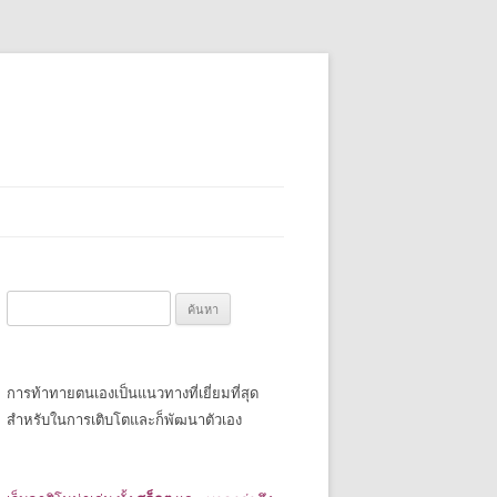
ค้นหา
สำหรับ:
การท้าทายตนเองเป็นแนวทางที่เยี่ยมที่สุด
สำหรับในการเติบโตและก็พัฒนาตัวเอง