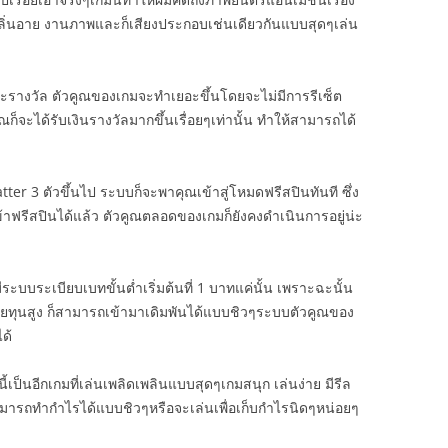
กลิ่นอาย งานภาพและก็เสียงประกอบเช่นเดียวกันแบบสุดๆเล่น
ณชนะรางวัล ตัวคูณของเกมจะทำเยอะขึ้นโดยจะไม่มีการรีเซ็ต
ณก็จะได้รับเงินรางวัลมากขึ้นเรื่อยๆเท่านั้น ทำให้สามารถได้
ter 3 ตัวขึ้นไป ระบบก็จะพาคุณเข้าสู่โหมดฟรีสปินทันที ซึ่ง
ข้าฟรีสปินได้แล้ว ตัวคูณตลอดของเกมก็ยังคงดำเนินการอยู่น่ะ
ีระบบระเบียบเบทขั้นต่ำเริ่มต้นที่ 1 บาทแค่นั้น เพราะฉะนั้น
สายทุนสูง ก็สามารถเข้ามาเดิมพันได้แบบชิวๆระบบตัวคูณของ
ด้
นี้เป็นอีกเกมที่เล่นเพลิดเพลินแบบสุดๆเกมสนุก เล่นง่าย มีรีล
ามารถทำกำไรได้แบบชิวๆหรือจะเล่นเพื่อเก็บกำไรนิดๆหน่อยๆ