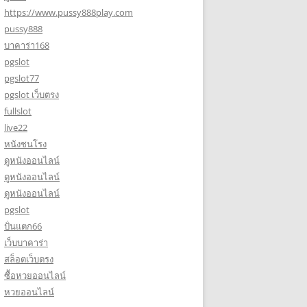
https://www.pussy888play.com
pussy888
บาคาร่า168
pgslot
pgslot77
pgslot เว็บตรง
fullslot
live22
หนังชนโรง
ดูหนังออนไลน์
ดูหนังออนไลน์
ดูหนังออนไลน์
pgslot
ปั่นแตก66
เว็บบาคาร่า
สล็อตเว็บตรง
ซื้อหวยออนไลน์
หวยออนไลน์